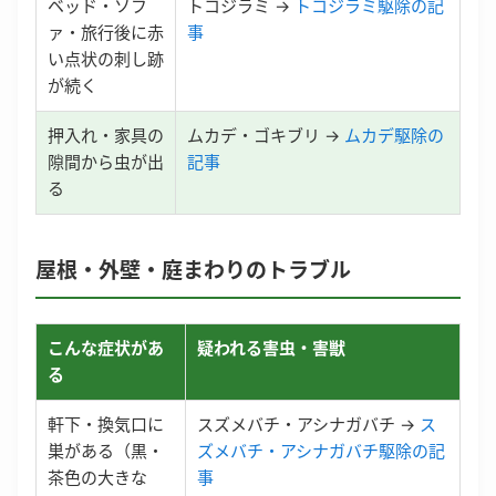
ベッド・ソフ
トコジラミ →
トコジラミ駆除の記
ァ・旅行後に赤
事
い点状の刺し跡
が続く
押入れ・家具の
ムカデ・ゴキブリ →
ムカデ駆除の
隙間から虫が出
記事
る
屋根・外壁・庭まわりのトラブル
こんな症状があ
疑われる害虫・害獣
る
軒下・換気口に
スズメバチ・アシナガバチ →
ス
巣がある（黒・
ズメバチ・アシナガバチ駆除の記
茶色の大きな
事