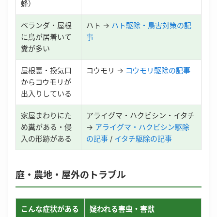
蜂）
ベランダ・屋根
ハト →
ハト駆除・鳥害対策の記
に鳥が居着いて
事
糞が多い
屋根裏・換気口
コウモリ →
コウモリ駆除の記事
からコウモリが
出入りしている
家屋まわりにた
アライグマ・ハクビシン・イタチ
め糞がある・侵
→
アライグマ・ハクビシン駆除
入の形跡がある
の記事
/
イタチ駆除の記事
庭・農地・屋外のトラブル
こんな症状がある
疑われる害虫・害獣