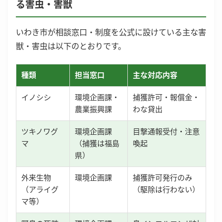
る害虫・害獣
いわき市が相談窓口・制度を公式に設けている主な害
獣・害虫は以下のとおりです。
種類
担当窓口
主な対応内容
イノシシ
環境企画課・
捕獲許可・報償金・
農業振興課
わな貸出
ツキノワグ
環境企画課
目撃通報受付・注意
マ
（捕獲は福島
喚起
県）
外来生物
環境企画課
捕獲許可発行のみ
（アライグ
（駆除は行わない）
マ等）