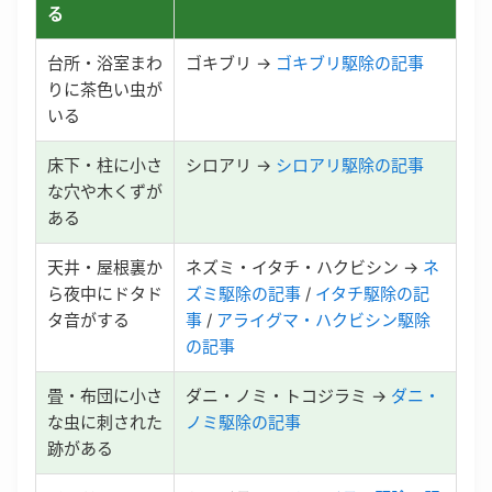
る
台所・浴室まわ
ゴキブリ →
ゴキブリ駆除の記事
りに茶色い虫が
いる
床下・柱に小さ
シロアリ →
シロアリ駆除の記事
な穴や木くずが
ある
天井・屋根裏か
ネズミ・イタチ・ハクビシン →
ネ
ら夜中にドタド
ズミ駆除の記事
/
イタチ駆除の記
タ音がする
事
/
アライグマ・ハクビシン駆除
の記事
畳・布団に小さ
ダニ・ノミ・トコジラミ →
ダニ・
な虫に刺された
ノミ駆除の記事
跡がある