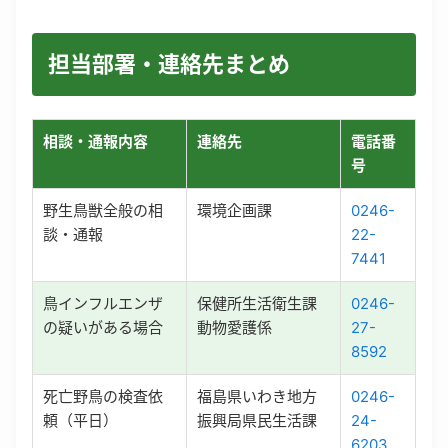
担当部署・連絡先まとめ
相談・通報内容
連絡先
電話番
号
野生鳥獣全般の相
環境企画課
0246-
談・通報
22-
7441
鳥インフルエンザ
保健所生活衛生課
0246-
の疑いがある場合
動物愛護係
27-
8592
死亡野鳥の検査依
福島県いわき地方
0246-
頼（平日）
振興局県民生活課
24-
6203