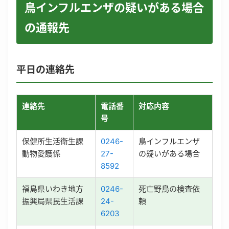
鳥インフルエンザの疑いがある場合
の通報先
平日の連絡先
連絡先
電話番
対応内容
号
保健所生活衛生課
0246-
鳥インフルエンザ
動物愛護係
27-
の疑いがある場合
8592
福島県いわき地方
0246-
死亡野鳥の検査依
振興局県民生活課
24-
頼
6203