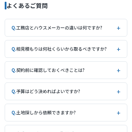
よくあるご質問
+
Q.
工務店とハウスメーカーの違いは何ですか?
ハウスメーカーは全国展開で、規格化された商品
+
と工場生産による安定した品質が特徴です。一
Q.
相見積もりは何社くらいから取るべきですか?
方、工務店は地域密着で自由設計に強く、施主の
3〜5社が目安です。1〜2社だと相場感がつかめ
要望に柔軟に対応できる傾向があります。価格は
+
ず、6社以上だと比較に時間がかかりすぎて検討が
Q.
契約前に確認しておくべきことは?
ハウスメーカーが高めになりやすく、工務店は中
進みません。同じ条件(延床面積・希望仕様・予算)
間マージンが少ない分コストパフォーマンスが高
見積書の項目別内訳(仮設工事・地盤改良・登記・
で見積もりを依頼すると、価格と提案内容の差が
くなることが多いです。規模・施工力に差がある
+
諸経費が含まれているか)、追加工事の発生条件、
Q.
予算はどう決めればよいですか?
見えやすくなります。最初は3社程度に絞り、提案
ため、両者を比較したうえで自分に合う会社を選
引き渡し時期、保証内容、契約解除時の費用など
された内容に納得できない場合は追加で検討する
一般的には世帯年収の5〜7倍が住宅予算の目安と
ぶのがおすすめです。
を必ず確認してください。「総額〇〇円」だけの
流れがバランスのよい進め方です。
+
言われています。ただし、土地代・建物代・諸費
Q.
土地探しから依頼できますか?
提示は、後から追加費用が発生するリスクがあり
用(登記・税金・引越し費用など)・外構費を含めた
ます。不明点は遠慮なく質問し、説明内容を書面
多くの工務店が土地探しのサポートに対応してい
総額で考えることが重要です。住宅ローンを利用