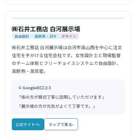
公式サイト
㈱石井工務店 白河展示場
自由設計
高断熱・ZEH
デザイン
㈱石井工務店 白河展示場は白河市高山西を中心に注文
住宅を手がける住宅会社です。女性設計士と現場監督
のチーム体制とフリーチョイスシステムで自由設計、
高断熱・高気密。
Googleの口コミ
G
「係の方が親切丁寧に説明していただけます」
「展示場の方が元気がよくて丁寧です。」
公式サイトへ
›
マップで見る
›