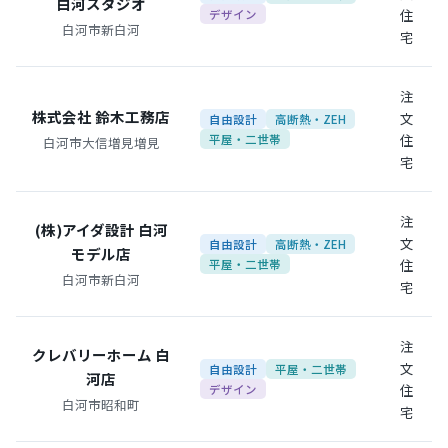
白河スタジオ
住
デザイン
白河市新白河
宅
注
株式会社 鈴木工務店
文
自由設計
高断熱・ZEH
住
平屋・二世帯
白河市大信増見増見
宅
注
(株)アイダ設計 白河
文
自由設計
高断熱・ZEH
モデル店
住
平屋・二世帯
白河市新白河
宅
注
クレバリーホーム 白
文
自由設計
平屋・二世帯
河店
住
デザイン
白河市昭和町
宅