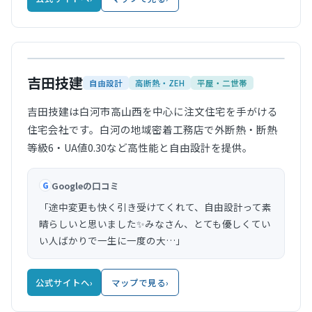
公式サイト
吉田技建
自由設計
高断熱・ZEH
平屋・二世帯
吉田技建は白河市高山西を中心に注文住宅を手がける
住宅会社です。白河の地域密着工務店で外断熱・断熱
等級6・UA値0.30など高性能と自由設計を提供。
Googleの口コミ
G
「途中変更も快く引き受けてくれて、自由設計って素
晴らしいと思いました✨みなさん、とても優しくてい
い人ばかりで一生に一度の大…」
公式サイトへ
›
マップで見る
›