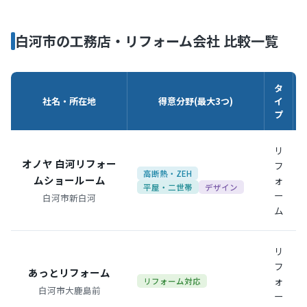
白河市の工務店・リフォーム会社 比較一覧
タ
社名・所在地
得意分野(最大3つ)
イ
プ
リ
オノヤ 白河リフォー
フ
高断熱・ZEH
ムショールーム
ォ
平屋・二世帯
デザイン
ー
白河市新白河
ム
リ
フ
あっとリフォーム
ォ
リフォーム対応
白河市大鹿島前
ー