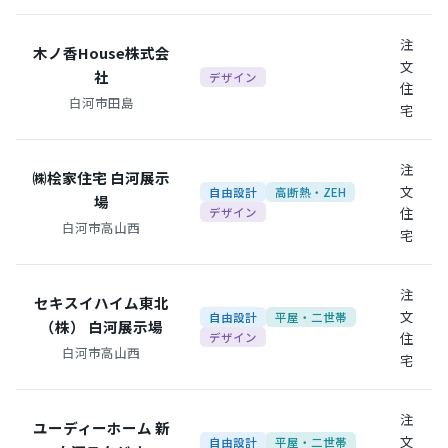
注
木ノ香House株式会
文
社
デザイン
住
白河市田島
宅
注
㈱桧家住宅 白河展示
文
自由設計
高断熱・ZEH
場
住
デザイン
白河市高山西
宅
注
セキスイハイム東北
文
自由設計
平屋・二世帯
（株） 白河展示場
住
デザイン
白河市高山西
宅
注
ユーディーホーム 新
文
自由設計
平屋・二世帯