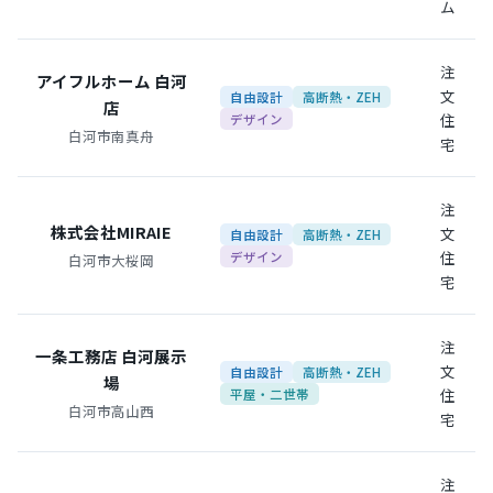
ム
注
アイフルホーム 白河
文
自由設計
高断熱・ZEH
店
住
デザイン
白河市南真舟
宅
注
株式会社MIRAIE
文
自由設計
高断熱・ZEH
住
デザイン
白河市大桜岡
宅
注
一条工務店 白河展示
文
自由設計
高断熱・ZEH
場
住
平屋・二世帯
白河市高山西
宅
注