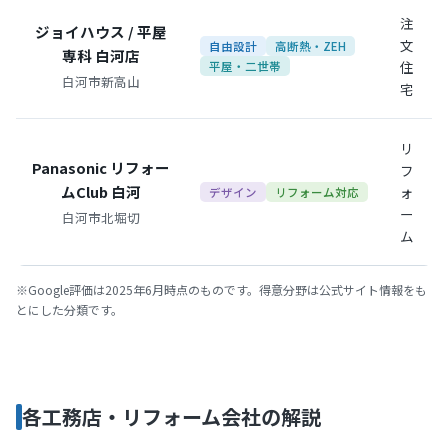
注
ジョイハウス / 平屋
文
自由設計
高断熱・ZEH
専科 白河店
住
平屋・二世帯
白河市新高山
宅
リ
Panasonic リフォー
フ
ムClub 白河
ォ
デザイン
リフォーム対応
ー
白河市北堀切
ム
※Google評価は2025年6月時点のものです。得意分野は公式サイト情報をも
とにした分類です。
各工務店・リフォーム会社の解説