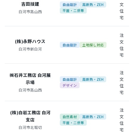
吉田技建
文
自由設計
高断熱・ZEH
住
平屋・二世帯
白河市高山西
宅
注
(株)永野ハウス
文
自由設計
土地探し対応
住
白河市新白河
宅
注
㈱石井工務店 白河展
文
自由設計
高断熱・ZEH
示場
住
デザイン
白河市高山西
宅
注
(株)白岩工務店 白河
文
自然素材
高断熱・ZEH
支店
住
平屋・二世帯
白河市北堀切
宅