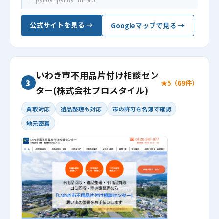
— panda “panda” m. ★5
公式サイトを見る →
Googleマップで見る →
いわき市不用品片付け相談セン
3
★5（69件）
ター(株式会社プロスタイル)
買取対応
遺品整理も対応
市の許可を名簿で確認
地元密着