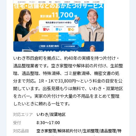
いわき市四倉町を拠点に、約40年の実績を持つ片付け・
遺品整理業者です。空き家整理や解体前の片付け、生前整
理、遺品整理、特殊清掃、ゴミ屋敷清掃、機密文書の処
分まで対応。1R・1Kで33,800円〜という料金の目安を公
開しています。出張見積もりは無料で、いわき・双葉地区
をカバー。実家の片付けや大量の不用品をまとめて整理
したいときに頼れる一社です。
対応エリア
いわき/双葉地区
受付
8:30〜17:00
対応品目
空き家整理/解体前片付け/生前整理/遺品整理/特