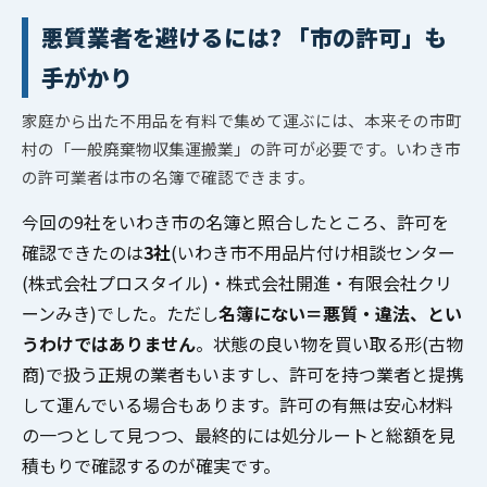
悪質業者を避けるには? 「市の許可」も
手がかり
家庭から出た不用品を有料で集めて運ぶには、本来その市町
村の「一般廃棄物収集運搬業」の許可が必要です。いわき市
の許可業者は市の名簿で確認できます。
今回の9社をいわき市の名簿と照合したところ、許可を
確認できたのは
3社
(いわき市不用品片付け相談センター
(株式会社プロスタイル)・株式会社開進・有限会社クリ
ーンみき)でした。ただし
名簿にない＝悪質・違法、とい
うわけではありません
。状態の良い物を買い取る形(古物
商)で扱う正規の業者もいますし、許可を持つ業者と提携
して運んでいる場合もあります。許可の有無は安心材料
の一つとして見つつ、最終的には処分ルートと総額を見
積もりで確認するのが確実です。