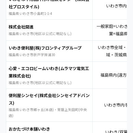
いわき市内全
社プロスタイル)
福島県いわき市小島町1-1-4
一般家庭=いわき市
株式会社開進
業=福島県内
福島県いわき市(地区は公式に明記なし)
いわき市全域・福
いわき便利屋(株)フロンティアグループ
域・茨城県北
福島県いわき市折戸字岸浦30
心愛・エコロビームいわき(ムラマツ電気工
福島県内(遠方も
業株式会社)
福島県いわき市(地区は公式に明記なし)
便利屋シンセイ(株式会社シンセイアドバン
ス)
いわき市内を中
福島県いわき市郷ヶ丘(本店)・常磐上矢田町(中央
店)
おかたづけ本舗いわき
いわき/双葉地