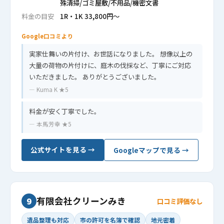
殊清掃/ゴミ屋敷/不用品/機密文書
料金の目安
1R・1K 33,800円〜
Google口コミより
実家仕舞いの片付け、お世話になりました。 想像以上の
大量の荷物の片付けに、庭木の伐採など、丁寧にご対応
いただきました。 ありがとうございました。
— Kuma K ★5
料金が安く丁寧でした。
— 本馬芳幸 ★5
公式サイトを見る →
Googleマップで見る →
有限会社クリーンみき
9
口コミ評価なし
遺品整理も対応
市の許可を名簿で確認
地元密着