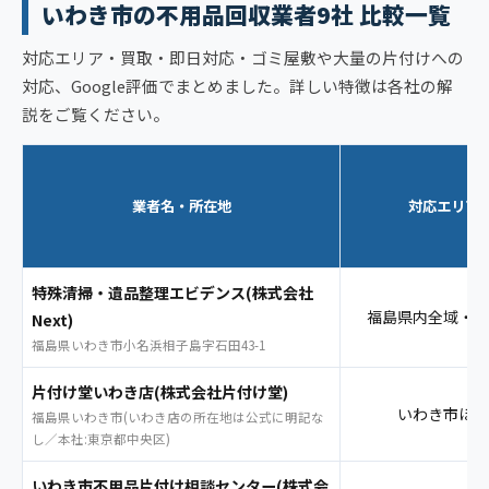
いわき市の不用品回収業者9社 比較一覧
対応エリア・買取・即日対応・ゴミ屋敷や大量の片付けへの
対応、Google評価でまとめました。詳しい特徴は各社の解
説をご覧ください。
業者名・所在地
対応エリア
特殊清掃・遺品整理エビデンス(株式会社
福島県内全域・茨
Next)
福島県いわき市小名浜相子島字石田43-1
片付け堂いわき店(株式会社片付け堂)
いわき市ほか
福島県いわき市(いわき店の所在地は公式に明記な
し／本社:東京都中央区)
いわき市不用品片付け相談センター(株式会