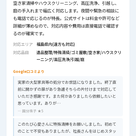
空き家清掃やハウスクリーニング、高圧洗浄、引越し、
庭の手入れまで幅広く対応します。夜間や緊急の相談に
も電話で応じるのが特長。公式サイトは料金や許可など
詳細が薄めなので、対応内容や費用は直接電話で確認す
るのが確実です。
対応エリア
福島県内(遠方も対応)
対応品目
遺品整理/特殊清掃/ゴミ屋敷/空き家/ハウスクリ
ーニング/高圧洗浄/引越/庭
Google口コミより
実家の大型家具等の処分でお世話になりました。終了直
前に開かずの扉があり急遽そちらの片付けまで対応して
いただき感謝です。また何かありましたら依頼したいと
思っています。ありが…
— 国分珠子 ★5
このたび心愛さんに特殊清掃をお願いしました。初めて
のことで不安もありましたが、社長さんをはじめスタッ