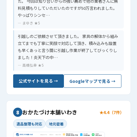
た。 今回は知り合いからの強い薦めで他の業者さんに無
料見積もりしていただいたのですが50万言われました。
やっぱりシンセ…
— まゆき ★5
引越しのご依頼させて頂きました。 家具の解体から組み
立てまでも丁寧に笑顔で対応して頂き、積み込みも設置
も早くあっと言う間に引越し作業が終了してびっくりし
ました！炎天下の中…
— 高橋弘幸 ★5
公式サイトを見る →
Googleマップで見る →
おかたづけ本舗いわき
8
★4.4（7件）
遺品整理も対応
地元密着