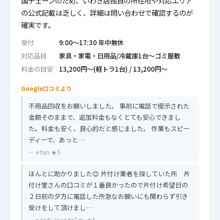
国チェーンのため、いわき店独自の所在地や対応エリア
の公式記載は乏しく、詳細は問い合わせで確認するのが
確実です。
受付
9:00〜17:30 年中無休
対応品目
家具・家電・日用品/冷蔵庫1台〜ゴミ屋敷
料金の目安
13,200円〜(軽トラ1台) / 13,200円〜
Google口コミより
不用品回収をお願いしました。 事前に電話で提示された
金額そのままで、追加料金もなくとても安心できまし
た。料金も安く、良心的だと感じました。 作業もスピー
ディーで、あっと…
— e tsin ★5
ほんとに助かりました😊 片付け業者を探していた所 片
付け堂さんの口コミが１番良かったので片付け希望日の
２日前の夕方に電話した所急なお願いにも関わらず引き
受けをして頂けまし…