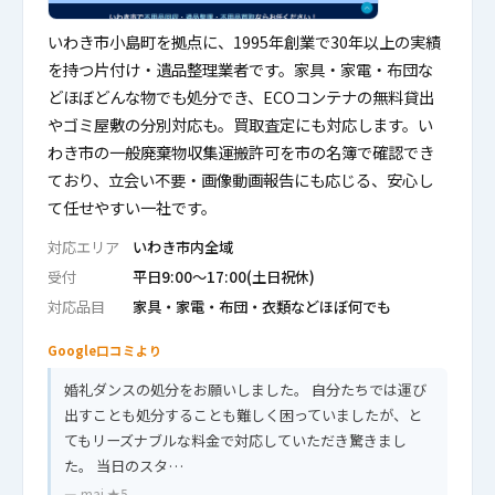
いわき市小島町を拠点に、1995年創業で30年以上の実績
を持つ片付け・遺品整理業者です。家具・家電・布団な
どほぼどんな物でも処分でき、ECOコンテナの無料貸出
やゴミ屋敷の分別対応も。買取査定にも対応します。い
わき市の一般廃棄物収集運搬許可を市の名簿で確認でき
ており、立会い不要・画像動画報告にも応じる、安心し
て任せやすい一社です。
対応エリア
いわき市内全域
受付
平日9:00〜17:00(土日祝休)
対応品目
家具・家電・布団・衣類などほぼ何でも
Google口コミより
婚礼ダンスの処分をお願いしました。 自分たちでは運び
出すことも処分することも難しく困っていましたが、と
てもリーズナブルな料金で対応していただき驚きまし
た。 当日のスタ…
— mai ★5