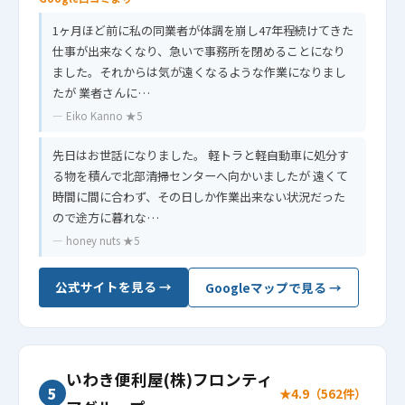
1ヶ月ほど前に私の同業者が体調を崩し47年程続けてきた
仕事が出来なくなり、急いで事務所を閉めることになり
ました。それからは気が遠くなるような作業になりまし
たが 業者さんに…
— Eiko Kanno ★5
先日はお世話になりました。 軽トラと軽自動車に処分す
る物を積んで北部清掃センターへ向かいましたが 遠くて
時間に間に合わず、その日しか作業出来ない状況だった
ので途方に暮れな…
— honey nuts ★5
公式サイトを見る →
Googleマップで見る →
いわき便利屋(株)フロンティ
5
★4.9（562件）