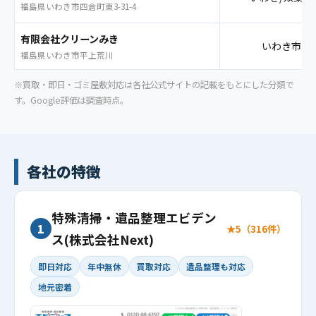
福島県いわき市四倉町東3-31-4
有限会社クリーンみき
いわき市内
福島県いわき市平上荒川
※買取・即日・ゴミ屋敷対応は各社公式サイトの記載をもとにした分類で
す。Google評価は調査時点。
各社の特徴
特殊清掃・遺品整理エビデン
1
★5（316件）
ス(株式会社Next)
即日対応
年中無休
買取対応
遺品整理も対応
地元密着